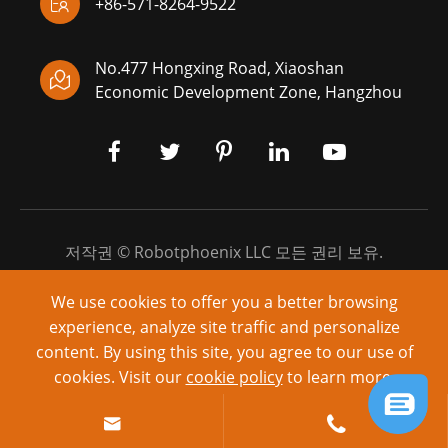

+86-571-8264-9522
No.477 Hongxing Road, Xiaoshan

Economic Development Zone, Hangzhou
저작권 ©
Robotphoenix LLC
모든 권리 보유.
시테 맵
|
개인 정보 보호 정책
We use cookies to offer you a better browsing
experience, analyze site traffic and personalize
에 의해 구동: yinqingli.com
content. By using this site, you agree to our use of
cookies. Visit our
cookie policy
to learn more.
Reject
Accept

