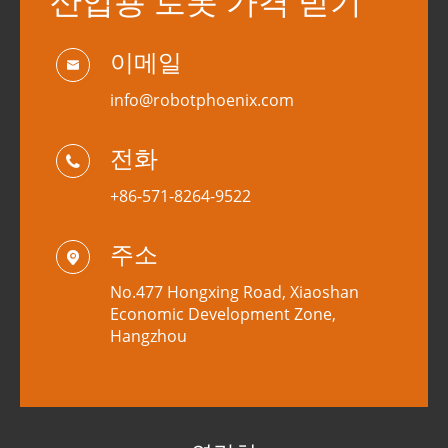
산업용 로봇 가격 받기
이메일

info@robotphoenix.com
전화

+86-571-8264-9522
주소

No.477 Hongxing Road, Xiaoshan
Economic Development Zone,
Hangzhou