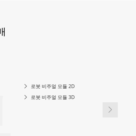
매
봇
델타 로봇

스카라 로봇

6 축 로봇

웨이퍼 처리 로봇

