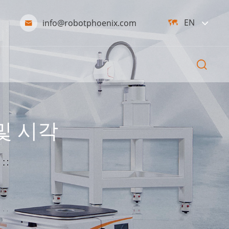
EN
info@robotphoenix.com



및 시각