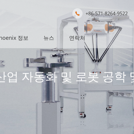
+86-571-8264-9522

hoenix 정보
뉴스
연락처
업 자동화 및 로봇 공학 