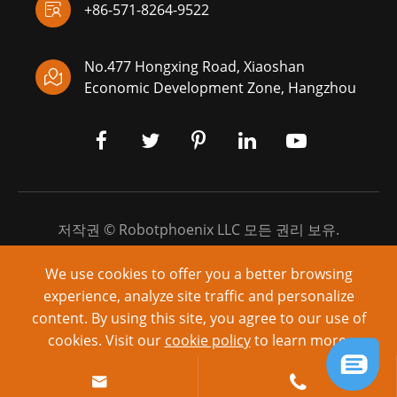

+86-571-8264-9522
No.477 Hongxing Road, Xiaoshan

Economic Development Zone, Hangzhou
저작권 ©
Robotphoenix LLC
모든 권리 보유.
시테 맵
|
개인 정보 보호 정책
We use cookies to offer you a better browsing
experience, analyze site traffic and personalize
에 의해 구동: yinqingli.com
content. By using this site, you agree to our use of
cookies. Visit our
cookie policy
to learn more.
Reject
Accept

